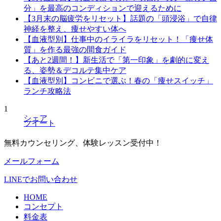
分」を最高のコンディションで迎えるために
【3月末の脳疲労をリセット】話題の「頭浸浴」で自律
神経を整え、痩せやすい体へ
【血液型別】仕事中のイライラをリセット！「痩せ体
質」を作る最強の間食ガイド
【あと2週間！】新生活で「第一印象」を劇的に変え
る、姿勢＆デコルテ集中ケア
【血液型別】コンビニで選ぶ！春の「痩せスイッチ」
ランチ攻略法
1
シェア
ツイート
無料カウンセリング、体験レッスン受付中！
メールフォーム
LINEでお問い合わせ
HOME
コンセプト
料金表