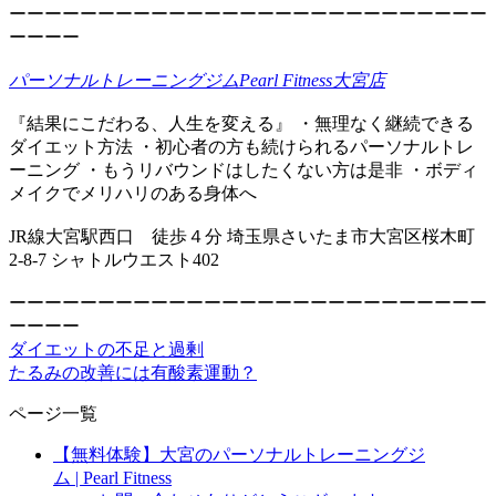
ーーーーーーーーーーーーーーーーーーーーーーーーーーー
ーーーー
パーソナルトレーニングジムPearl Fitness大宮店
『結果にこだわる、人生を変える』 ・無理なく継続できる
ダイエット方法 ・初心者の方も続けられるパーソナルトレ
ーニング ・もうリバウンドはしたくない方は是非 ・ボディ
メイクでメリハリのある身体へ
JR線大宮駅西口 徒歩４分 埼玉県さいたま市大宮区桜木町
2-8-7 シャトルウエスト402
ーーーーーーーーーーーーーーーーーーーーーーーーーーー
ーーーー
ダイエットの不足と過剰
たるみの改善には有酸素運動？
ページ一覧
【無料体験】大宮のパーソナルトレーニングジ
ム | Pearl Fitness