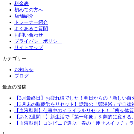
料金表
初めての方へ
店舗紹介
トレーナー紹介
よくあるご質問
お問い合わせ
プライバシーポリシー
サイトマップ
カテゴリー
お知らせ
ブログ
最近の投稿
【3月最終日】お疲れ様でした！明日からの「新しい自
【3月末の脳疲労をリセット】話題の「頭浸浴」で自律
【血液型別】仕事中のイライラをリセット！「痩せ体質
【あと2週間！】新生活で「第一印象」を劇的に変える
【血液型別】コンビニで選ぶ！春の「痩せスイッチ」ラ
1