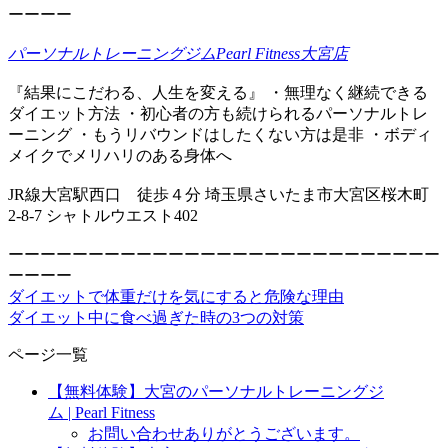
ーーーー
パーソナルトレーニングジムPearl Fitness大宮店
『結果にこだわる、人生を変える』 ・無理なく継続できる
ダイエット方法 ・初心者の方も続けられるパーソナルトレ
ーニング ・もうリバウンドはしたくない方は是非 ・ボディ
メイクでメリハリのある身体へ
JR線大宮駅西口 徒歩４分 埼玉県さいたま市大宮区桜木町
2-8-7 シャトルウエスト402
ーーーーーーーーーーーーーーーーーーーーーーーーーーー
ーーーー
ダイエットで体重だけを気にすると危険な理由
ダイエット中に食べ過ぎた時の3つの対策
ページ一覧
【無料体験】大宮のパーソナルトレーニングジ
ム | Pearl Fitness
お問い合わせありがとうございます。