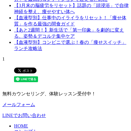
【3月末の脳疲労をリセット】話題の「頭浸浴」で自律
神経を整え、痩せやすい体へ
【血液型別】仕事中のイライラをリセット！「痩せ体
質」を作る最強の間食ガイド
【あと2週間！】新生活で「第一印象」を劇的に変え
る、姿勢＆デコルテ集中ケア
【血液型別】コンビニで選ぶ！春の「痩せスイッチ」
ランチ攻略法
1
無料カウンセリング、体験レッスン受付中！
メールフォーム
LINEでお問い合わせ
HOME