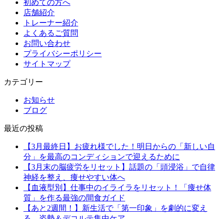
初めての方へ
店舗紹介
トレーナー紹介
よくあるご質問
お問い合わせ
プライバシーポリシー
サイトマップ
カテゴリー
お知らせ
ブログ
最近の投稿
【3月最終日】お疲れ様でした！明日からの「新しい自
分」を最高のコンディションで迎えるために
【3月末の脳疲労をリセット】話題の「頭浸浴」で自律
神経を整え、痩せやすい体へ
【血液型別】仕事中のイライラをリセット！「痩せ体
質」を作る最強の間食ガイド
【あと2週間！】新生活で「第一印象」を劇的に変え
る、姿勢＆デコルテ集中ケア