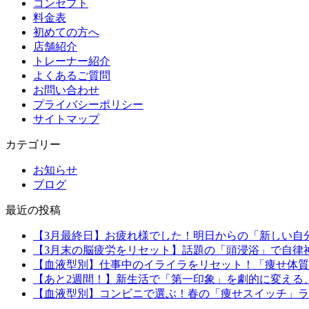
コンセプト
料金表
初めての方へ
店舗紹介
トレーナー紹介
よくあるご質問
お問い合わせ
プライバシーポリシー
サイトマップ
カテゴリー
お知らせ
ブログ
最近の投稿
【3月最終日】お疲れ様でした！明日からの「新しい自
【3月末の脳疲労をリセット】話題の「頭浸浴」で自律
【血液型別】仕事中のイライラをリセット！「痩せ体質
【あと2週間！】新生活で「第一印象」を劇的に変える
【血液型別】コンビニで選ぶ！春の「痩せスイッチ」ラ