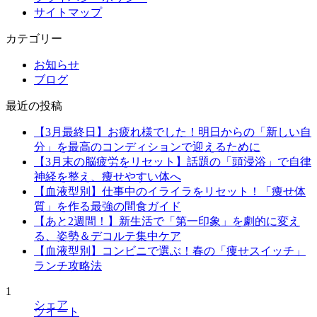
サイトマップ
カテゴリー
お知らせ
ブログ
最近の投稿
【3月最終日】お疲れ様でした！明日からの「新しい自
分」を最高のコンディションで迎えるために
【3月末の脳疲労をリセット】話題の「頭浸浴」で自律
神経を整え、痩せやすい体へ
【血液型別】仕事中のイライラをリセット！「痩せ体
質」を作る最強の間食ガイド
【あと2週間！】新生活で「第一印象」を劇的に変え
る、姿勢＆デコルテ集中ケア
【血液型別】コンビニで選ぶ！春の「痩せスイッチ」
ランチ攻略法
1
シェア
ツイート