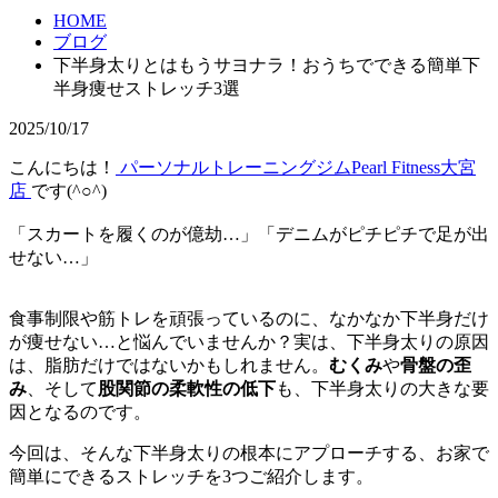
HOME
ブログ
下半身太りとはもうサヨナラ！おうちでできる簡単下
半身痩せストレッチ3選
2025/10/17
こんにちは！
パーソナルトレーニングジムPearl Fitness大宮
店
です(^○^)
「スカートを履くのが億劫…」「デニムがピチピチで足が出
せない…」
食事制限や筋トレを頑張っているのに、なかなか下半身だけ
が痩せない…と悩んでいませんか？実は、下半身太りの原因
は、脂肪だけではないかもしれません。
むくみ
や
骨盤の歪
み
、そして
股関節の柔軟性の低下
も、下半身太りの大きな要
因となるのです。
今回は、そんな下半身太りの根本にアプローチする、お家で
簡単にできるストレッチを3つご紹介します。