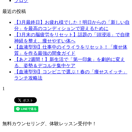
ブログ
最近の投稿
【3月最終日】お疲れ様でした！明日からの「新しい自
分」を最高のコンディションで迎えるために
【3月末の脳疲労をリセット】話題の「頭浸浴」で自律
神経を整え、痩せやすい体へ
【血液型別】仕事中のイライラをリセット！「痩せ体
質」を作る最強の間食ガイド
【あと2週間！】新生活で「第一印象」を劇的に変え
る、姿勢＆デコルテ集中ケア
【血液型別】コンビニで選ぶ！春の「痩せスイッチ」
ランチ攻略法
1
無料カウンセリング、体験レッスン受付中！