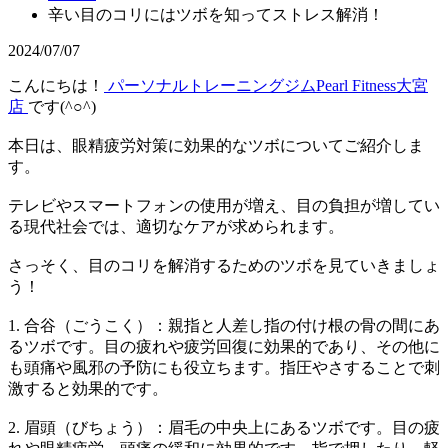
辛い目のコリにはツボを知ってストレス解消！
2024/07/07
こんにちは！
パーソナルトレーニングジムPearl Fitness大宮
店
です(^○^)
本日は、眼精疲労対策に効果的なツボについてご紹介しま
す。
テレビやスマートフォンの使用が増え、目の負担が増してい
る現代社会では、適切なケアが求められます。
さっそく、目のコリを解消するためのツボを見ていきましょ
う！
1. 合谷（ごうこく）：親指と人差し指の付け根の骨の間にあ
るツボです。目の疲れや疲労回復に効果的であり、その他に
も頭痛や風邪の予防にも役立ちます。指圧やさすることで刺
激すると効果的です。
2. 眉頭（びちょう）：眉毛の中央上にあるツボです。目の疲