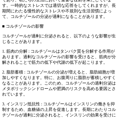
す。一時的なストレスでは適切な応答をしてくれますが、長
期間にわたる慢性的なストレスや不規則な生活習慣によっ
て、コルチゾールの分泌が過剰になることがあります。
■
コルチゾールの影響
コルチゾールが過剰に分泌されると、以下のような影響が生
じることがあります。
1.
筋肉の分解
:
コルチゾールはタンパク質を分解する作用が
あります。過剰なコルチゾールの影響を受けると、筋肉が分
解されることで筋力の低下や代謝の低下が起こります。
2.
脂肪蓄積
:
コルチゾールの分泌が増えると、脂肪細胞が増
加しやすくなります。特に、お腹周りに脂肪が蓄積しやすく
なることがあります。このため、コルチゾールの過剰分泌は
メタボリックシンドロームや肥満のリスクを高める要因とさ
れています。
3.
インスリン抵抗性
:
コルチゾールはインスリンの働きを抑
制するため、血糖値の上昇を促進します。長期にわたりコル
チゾールが過剰に分泌されると、インスリンの効果を受けに