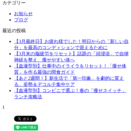
カテゴリー
お知らせ
ブログ
最近の投稿
【3月最終日】お疲れ様でした！明日からの「新しい自
分」を最高のコンディションで迎えるために
【3月末の脳疲労をリセット】話題の「頭浸浴」で自律
神経を整え、痩せやすい体へ
【血液型別】仕事中のイライラをリセット！「痩せ体
質」を作る最強の間食ガイド
【あと2週間！】新生活で「第一印象」を劇的に変え
る、姿勢＆デコルテ集中ケア
【血液型別】コンビニで選ぶ！春の「痩せスイッチ」
ランチ攻略法
1