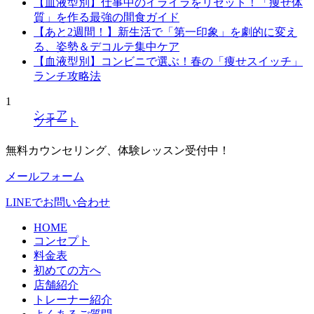
【血液型別】仕事中のイライラをリセット！「痩せ体
質」を作る最強の間食ガイド
【あと2週間！】新生活で「第一印象」を劇的に変え
る、姿勢＆デコルテ集中ケア
【血液型別】コンビニで選ぶ！春の「痩せスイッチ」
ランチ攻略法
1
シェア
ツイート
無料カウンセリング、体験レッスン受付中！
メールフォーム
LINEでお問い合わせ
HOME
コンセプト
料金表
初めての方へ
店舗紹介
トレーナー紹介