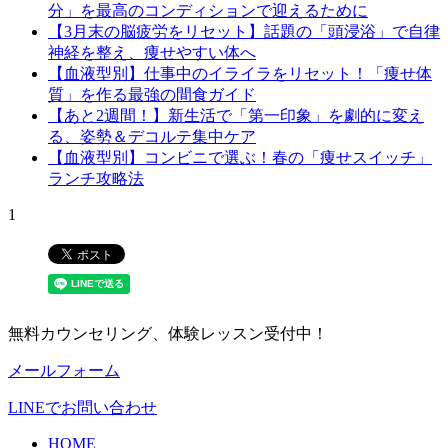
分」を最高のコンディションで迎えるために
【3月末の脳疲労をリセット】話題の「頭浸浴」で自律
神経を整え、痩せやすい体へ
【血液型別】仕事中のイライラをリセット！「痩せ体
質」を作る最強の間食ガイド
【あと2週間！】新生活で「第一印象」を劇的に変え
る、姿勢＆デコルテ集中ケア
【血液型別】コンビニで選ぶ！春の「痩せスイッチ」
ランチ攻略法
1
無料カウンセリング、体験レッスン受付中！
メールフォーム
LINEでお問い合わせ
HOME