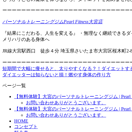
ーーーーーーーーーーーーーーーーーーーーーーーーーーー
パーソナルトレーニングジムPearl Fitness大宮店
『結果にこだわる、人生を変える』 ・無理なく継続できるダ
メリハリのある身体へ
JR線大宮駅西口 徒歩４分 埼玉県さいたま市大宮区桜木町2-8-
ーーーーーーーーーーーーーーーーーーーーーーーーーーー
短期間で大幅に痩せると、太りやすくなる？！ダイエットす
ダイエッターは知らないと損！燃やす身体の作り方
ページ一覧
【無料体験】大宮のパーソナルトレーニングジム | Pearl Fit
お問い合わせありがとうございます。
【無料体験】大宮のパーソナルトレーニングジム | Pearl Fit
お問い合わせありがとうございます。
HOME
コンセプト