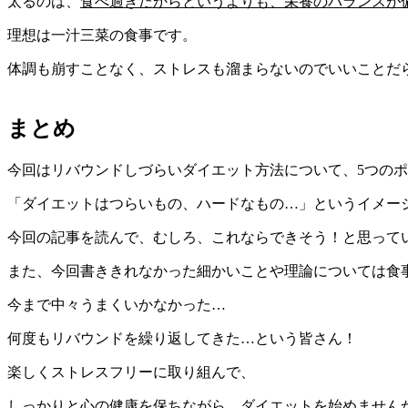
太るのは、
食べ過ぎだからというよりも、栄養のバランスが
理想は一汁三菜の食事です。
体調も崩すことなく、ストレスも溜まらないのでいいことだ
まとめ
今回はリバウンドしづらいダイエット方法について、
5
つのポ
「ダイエットはつらいもの、ハードなもの
…
」というイメー
今回の記事を読んで、むしろ、これならできそう！と思って
また、今回書ききれなかった細かいことや理論については食
今まで中々うまくいかなかった
…
何度もリバウンドを繰り返してきた
…
という皆さん！
楽しくストレスフリーに取り組んで、
しっかりと心の健康を保ちながら、ダイエットを始めません