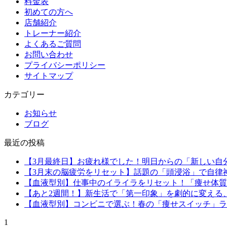
料金表
初めての方へ
店舗紹介
トレーナー紹介
よくあるご質問
お問い合わせ
プライバシーポリシー
サイトマップ
カテゴリー
お知らせ
ブログ
最近の投稿
【3月最終日】お疲れ様でした！明日からの「新しい自
【3月末の脳疲労をリセット】話題の「頭浸浴」で自律
【血液型別】仕事中のイライラをリセット！「痩せ体質
【あと2週間！】新生活で「第一印象」を劇的に変える
【血液型別】コンビニで選ぶ！春の「痩せスイッチ」ラ
1