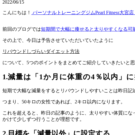
2022/06/15
こんにちは！
パーソナルトレーニングジムPearl Fitness大宮店
前回のブログでは
短期間で大幅に痩せると太りやすくなる可
その上で、今日は予告させていただいていたように
リバウンドしづらいダイエット方法
について、
5
つのポイントをまとめてご紹介していきたいと思
1.
減量は「
1
か月に体重の
4
％以内」に
短期で大幅な減量をするとリバウンドしやすいことは昨日記
つまり、
50
キロの女性であれば、
2
キロ以内になります。
これを超えると、昨日の記事のように、太りやすい体質にな
かけて少しずつ行うことが理想です。
2.
目標を「減量以外」に設定する