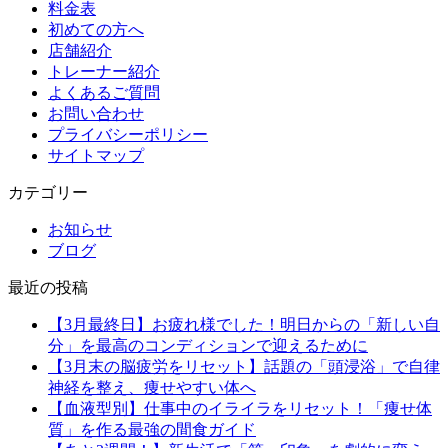
料金表
初めての方へ
店舗紹介
トレーナー紹介
よくあるご質問
お問い合わせ
プライバシーポリシー
サイトマップ
カテゴリー
お知らせ
ブログ
最近の投稿
【3月最終日】お疲れ様でした！明日からの「新しい自
分」を最高のコンディションで迎えるために
【3月末の脳疲労をリセット】話題の「頭浸浴」で自律
神経を整え、痩せやすい体へ
【血液型別】仕事中のイライラをリセット！「痩せ体
質」を作る最強の間食ガイド