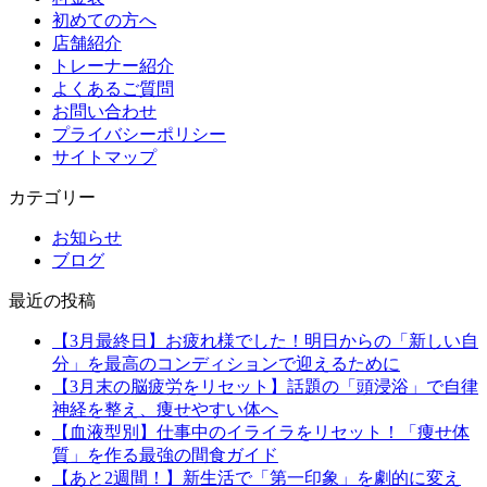
初めての方へ
店舗紹介
トレーナー紹介
よくあるご質問
お問い合わせ
プライバシーポリシー
サイトマップ
カテゴリー
お知らせ
ブログ
最近の投稿
【3月最終日】お疲れ様でした！明日からの「新しい自
分」を最高のコンディションで迎えるために
【3月末の脳疲労をリセット】話題の「頭浸浴」で自律
神経を整え、痩せやすい体へ
【血液型別】仕事中のイライラをリセット！「痩せ体
質」を作る最強の間食ガイド
【あと2週間！】新生活で「第一印象」を劇的に変え