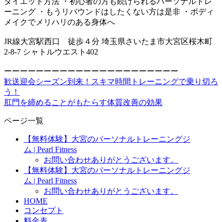
ダイエット方法 ・初心者の方も続けられるパーソナルトレ
ーニング ・もうリバウンドはしたくない方は是非 ・ボディ
メイクでメリハリのある身体へ
JR線大宮駅西口 徒歩４分 埼玉県さいたま市大宮区桜木町
2-8-7 シャトルウエスト402
ーーーーーーーーーーーーーーーーーーーーーー
歓送迎会シーズン到来！スキマ時間トレーニングで乗り切ろ
う！
肛門を締めることがもたらす体質改善の効果
ページ一覧
【無料体験】大宮のパーソナルトレーニングジ
ム | Pearl Fitness
お問い合わせありがとうございます。
【無料体験】大宮のパーソナルトレーニングジ
ム | Pearl Fitness
お問い合わせありがとうございます。
HOME
コンセプト
料金表