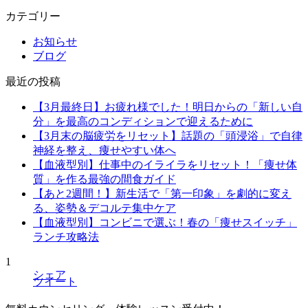
カテゴリー
お知らせ
ブログ
最近の投稿
【3月最終日】お疲れ様でした！明日からの「新しい自
分」を最高のコンディションで迎えるために
【3月末の脳疲労をリセット】話題の「頭浸浴」で自律
神経を整え、痩せやすい体へ
【血液型別】仕事中のイライラをリセット！「痩せ体
質」を作る最強の間食ガイド
【あと2週間！】新生活で「第一印象」を劇的に変え
る、姿勢＆デコルテ集中ケア
【血液型別】コンビニで選ぶ！春の「痩せスイッチ」
ランチ攻略法
1
シェア
ツイート